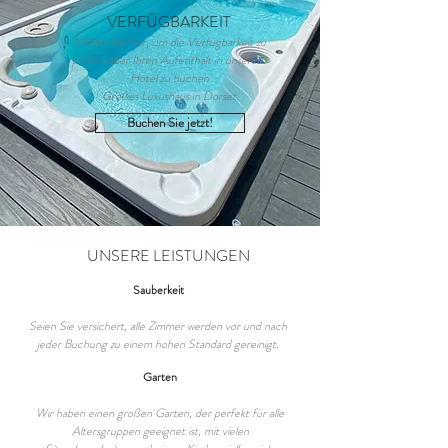
VERFÜGBARKEIT
Klicken Sie hier, um die Verfügbarkeit zu
prüfen oder Ihren Aufenthalt in unserem
Hotel zu buchen
Großes Luxushaus in Dorset
Buchen Sie jetzt!
UNSERE LEISTUNGEN
Sauberkeit
Seien Sie versichert, alle Zimmer werden vor und nach
jeder Buchung zu einem hohen Standard gereinigt.
Garten
Wir haben einen großen Garten, der perfekt für alle
Altersgruppen geeignet ist, mit vielen