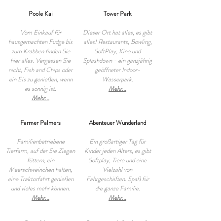
Poole Kai
Tower Park
Vom Einkauf für
Dieser Ort hat alles, es gibt
hausgemachten Fudge bis
alles! Restaurants, Bowling,
zum Krabben finden Sie
SoftPlay, Kino und
hier alles. Vergessen Sie
Splashdown - ein ganzjährig
nicht, Fish and Chips oder
geöffneter Indoor-
ein Eis zu genießen, wenn
Wasserpark.
es sonnig ist.
Mehr...
Mehr...
Farmer Palmers
Abenteuer Wunderland
Familienbetriebene
Ein großartiger Tag für
Tierfarm, auf der Sie Ziegen
Kinder jeden Alters, es gibt
füttern, ein
Softplay, Tiere und eine
Meerschweinchen halten,
Vielzahl von
eine Traktorfahrt genießen
Fahrgeschäften. Spaß für
und vieles mehr können.
die ganze Familie.
Mehr...
Mehr...