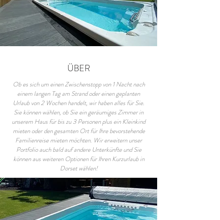
ÜBER
Ob es sich um einen Zwischenstopp von 1 Nacht nach
einem langen Tag am Strand oder einen geplanten
Urlaub von 2 Wochen handelt, wir haben alles für Sie.
Sie können wählen, ob Sie ein geräumiges Zimmer in
unserem Haus für bis zu 3 Personen plus ein Kleinkind
mieten oder den gesamten Ort für Ihre bevorstehende
Familienreise mieten möchten. Wir erweitern unser
Portfolio auch bald auf andere Unterkünfte und Sie
können aus weiteren Optionen für Ihren Kurzurlaub in
Dorset wählen!