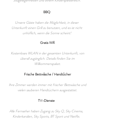
Sitzgelegenheiten und einem Kinderspielbereich.
BBQ
Unsere Gäste haben die Möglichkeit, in dieser
Unterkunft einen Grill zu benutzen, und es ist nicht
unhöflich, wenn die Sonne scheint!
Gratis Wifi
Kostenloses WLAN in der gesamten Unterkunft, von
überall zugänglich. Details finden Sie im
Willkommenspaket.
Frische Bettwäsche / Handtücher
Ihre Zimmer werden immer mit frischer Bettwäsche und
vielen sauberen Handtüchern ausgestattet.
TV-Dienste
Alle Fernseher haben Zugang zu Sky Q, Sky Cinema,
Kinderkanälen, Sky Sports, BT Sport und Netflix.